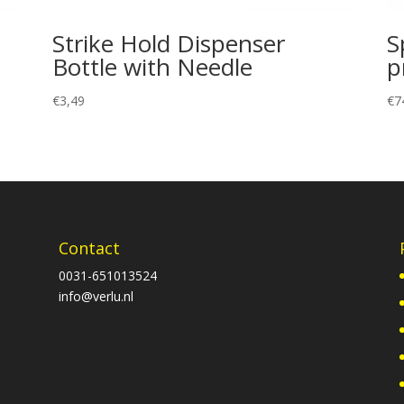
Strike Hold Dispenser
S
Bottle with Needle
p
€
3,49
€
7
Contact
0031-651013524
info@verlu.nl