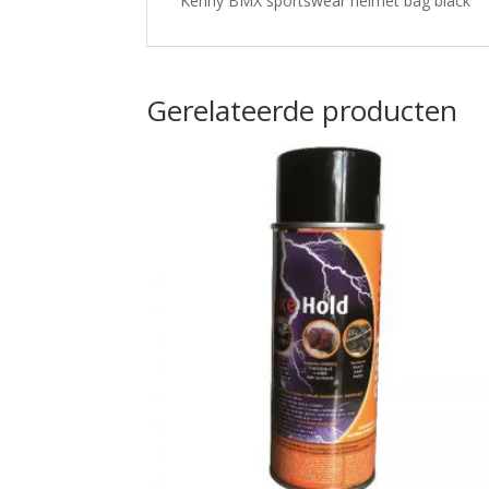
Kenny BMX sportswear helmet bag black
Gerelateerde producten