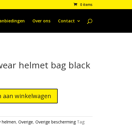
0 items
anbiedingen
Over ons
Contact
ear helmet bag black
 aan winkelwagen
 helmen
,
Overige
,
Overige bescherming
Tag: