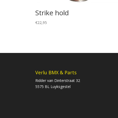
Strike hold
€
22,95
Verlu BMX & Parts
Ridder van Dinterstraat 32
5575 BL Luyksgestel