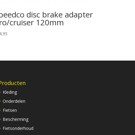
peedco disc brake adapter
ro/cruiser 120mm
4,95
Producten
Kleding
Onderdelen
Fietsen
Bescherming
Fietsonderhoud