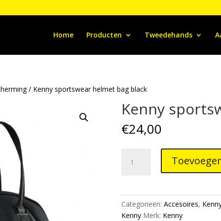
Home
Producten
Tweedehands
A
cherming
/ Kenny sportswear helmet bag black
Kenny sportsw
€
24,00
Kenny
Toevoegen
sportswear
helmet
bag
black
Categorieën:
Accesoires
,
Kenny
aantal
Kenny
Merk:
Kenny