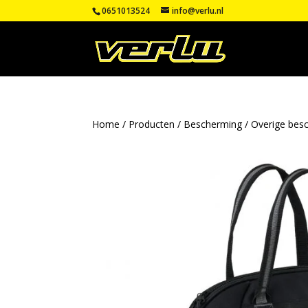
0651013524
info@verlu.nl
Home
/
Producten
/
Bescherming
/
Overige bes