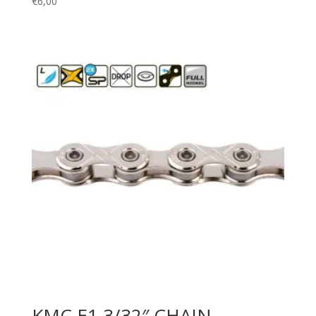
€
6,00
KMC E1 3/32″ CHAIN