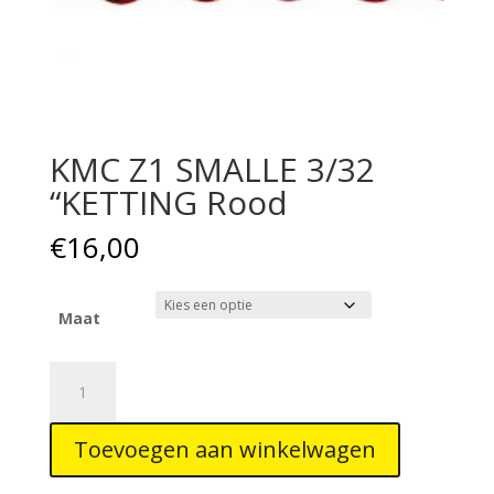
KMC Z1 SMALLE 3/32
“KETTING Rood
€
16,00
Maat
KMC
Z1
SMALLE
Toevoegen aan winkelwagen
3/32
"KETTING