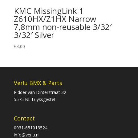
KMC MissingLink 1
Z610HX/Z1HX Narrow
7,8mm non-reusable 3/32′
3/32′ Silver
€
3,00
Verlu BMX & Parts
Ridder van Dinterstraat 32
5575 BL Luyksgestel
Contact
0031-651013524
info@verlu.nl