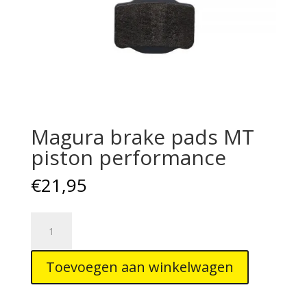
Magura brake pads MT
piston performance
€
21,95
Magura
brake
pads
Toevoegen aan winkelwagen
MT
piston
performance