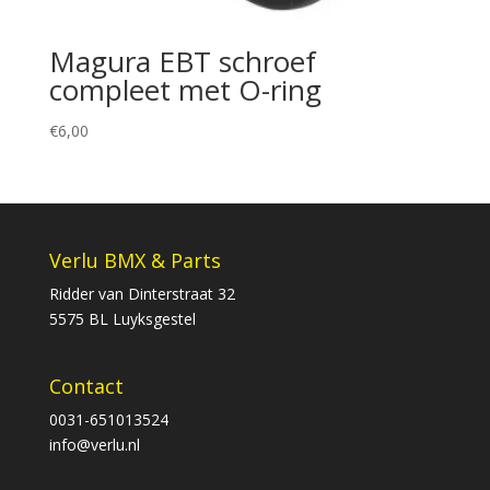
Magura EBT schroef
compleet met O-ring
€
6,00
Verlu BMX & Parts
Ridder van Dinterstraat 32
5575 BL Luyksgestel
Contact
0031-651013524
info@verlu.nl