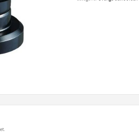
1/8"
Press
In,
black
aantal
et.