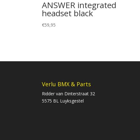
ANSWER integrated
headset black
€
59,95
Verlu BMX & Parts
Ridder van Dinterstraat 32
5575 BL Luyksgestel