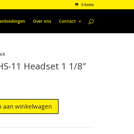
0 items
anbiedingen
Over ons
Contact
ack
S-11 Headset 1 1/8″
k
 aan winkelwagen