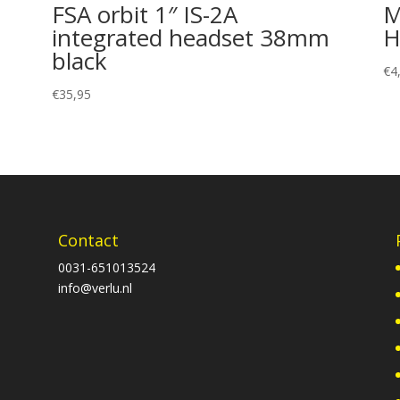
FSA orbit 1″ IS-2A
M
integrated headset 38mm
H
black
€
4
€
35,95
Contact
0031-651013524
info@verlu.nl