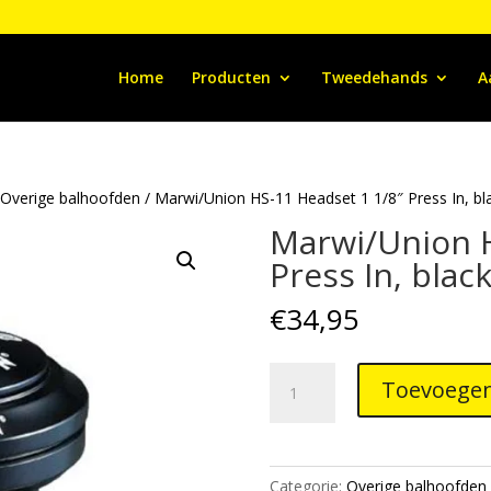
Home
Producten
Tweedehands
A
/
Overige balhoofden
/ Marwi/Union HS-11 Headset 1 1/8″ Press In, bl
Marwi/Union H
Press In, blac
€
34,95
Marwi/Union
Toevoegen
HS-
11
Headset
1
Categorie:
Overige balhoofden