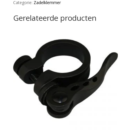
Categorie:
Zadelklemmer
Silver
28.6
Gerelateerde producten
Mm
aantal