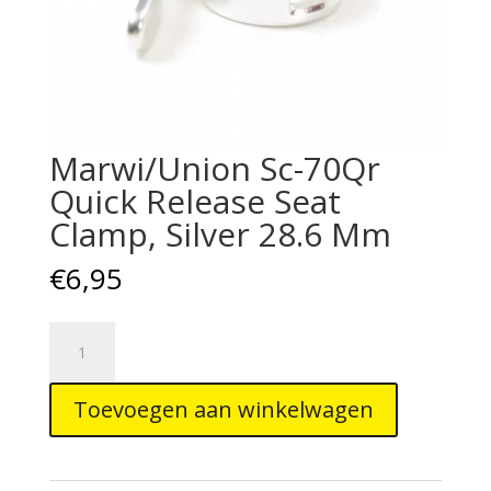
Marwi/Union Sc-70Qr
Quick Release Seat
Clamp, Silver 28.6 Mm
€
6,95
Marwi/Union
Sc-
70Qr
Toevoegen aan winkelwagen
Quick
Release
Seat
Clamp,