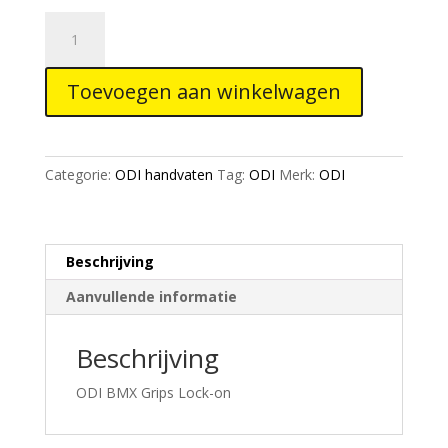
ODI
BMX
Ruffian
Toevoegen aan winkelwagen
Flange
Lock
on
Black
Categorie:
ODI handvaten
Tag:
ODI
Merk:
ODI
Grip
Green
130mm
aantal
Beschrijving
Aanvullende informatie
Beschrijving
ODI BMX Grips Lock-on