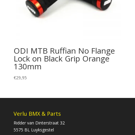
ODI MTB Ruffian No Flange
Lock on Black Grip Orange
130mm
€
29,95
Verlu BMX & Parts
Ridder van Dinterstraat 32
5575 BL Luyksgestel