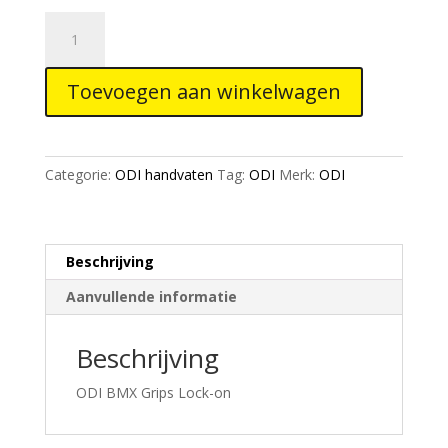
ODI
BMX
Ruffian
Toevoegen aan winkelwagen
Flange
Lock
on
Black
Categorie:
ODI handvaten
Tag:
ODI
Merk:
ODI
Grip
Grey
130mm
aantal
Beschrijving
Aanvullende informatie
Beschrijving
ODI BMX Grips Lock-on