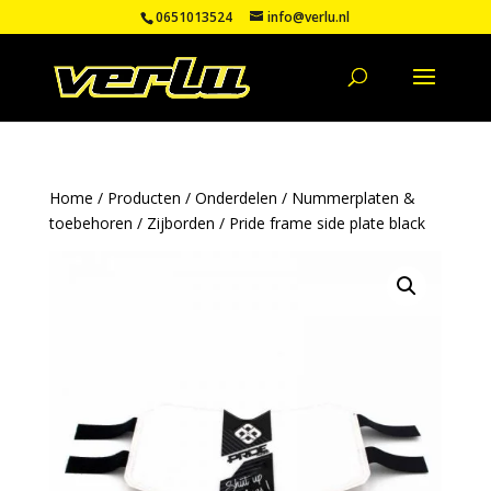
0651013524
info@verlu.nl
Home
/
Producten
/
Onderdelen
/
Nummerplaten &
toebehoren
/
Zijborden
/ Pride frame side plate black