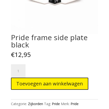
Pride frame side plate
black
€
12,95
Pride
frame
side
Toevoegen aan winkelwagen
plate
black
aantal
Categorie:
Zijborden
Tag:
Pride
Merk:
Pride