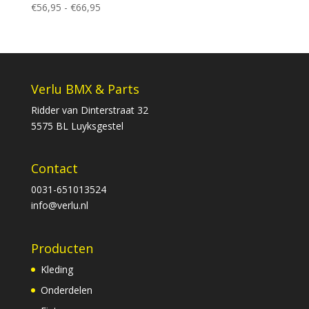
Prijsklasse:
€
56,95
-
€
66,95
€56,95
tot
€66,95
Verlu BMX & Parts
Ridder van Dinterstraat 32
5575 BL Luyksgestel
Contact
0031-651013524
info@verlu.nl
Producten
Kleding
Onderdelen