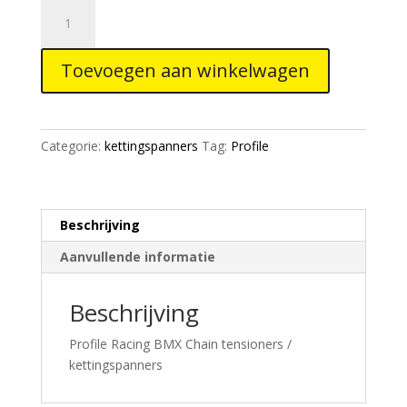
Profile
Racing
CHAIN
Toevoegen aan winkelwagen
TENSIONERS
set
3/8"
axle
Categorie:
kettingspanners
Tag:
Profile
aantal
Beschrijving
Aanvullende informatie
Beschrijving
Profile Racing BMX Chain tensioners /
kettingspanners