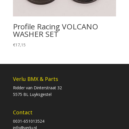
Profile Racing VOLCANO
WASHER SET
€
17,15
Verlu BMX & Parts
Ridder van Dinterstraat 32
5575 BL Luyksgestel
Contact
0031-651013524
info@verlu.nl