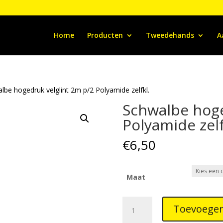
Home
Producten
Tweedehands
A
lbe hogedruk velglint 2m p/2 Polyamide zelfkl.
Schwalbe hoge
Polyamide zelf
€
6,50
Maat
Schwalbe
Toevoegen
hogedruk