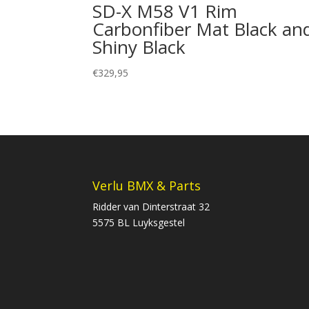
SD-X M58 V1 Rim
Carbonfiber Mat Black an
Shiny Black
€
329,95
Verlu BMX & Parts
Ridder van Dinterstraat 32
5575 BL Luyksgestel