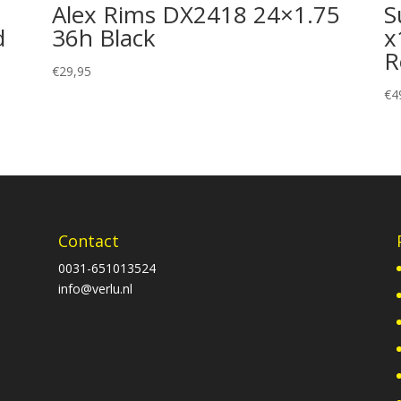
Alex Rims DX2418 24×1.75
S
d
36h Black
x
R
€
29,95
€
4
Contact
0031-651013524
info@verlu.nl