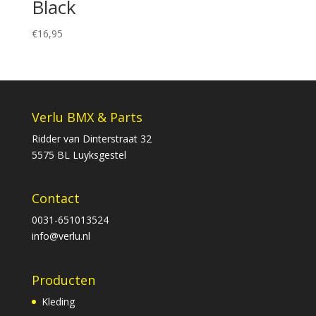
Black
€
16,95
Verlu BMX & Parts
Ridder van Dinterstraat 32
5575 BL Luyksgestel
Contact
0031-651013524
info@verlu.nl
Producten
Kleding