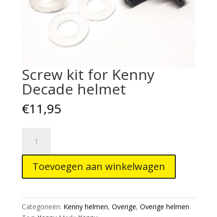
Screw kit for Kenny
Decade helmet
€
11,95
Screw
kit
for
Toevoegen aan winkelwagen
Kenny
Decade
helmet
aantal
Categorieën:
Kenny helmen
,
Overige
,
Overige helmen