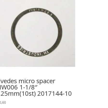
lvedes micro spacer
W006 1-1/8″
,25mm(10st) 2017144-10
0,60