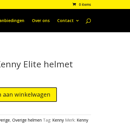
0 items
anbiedingen
Over ons
Contact
Kenny Elite helmet
 aan winkelwagen
erige
,
Overige helmen
Tag:
Kenny
Merk:
Kenny