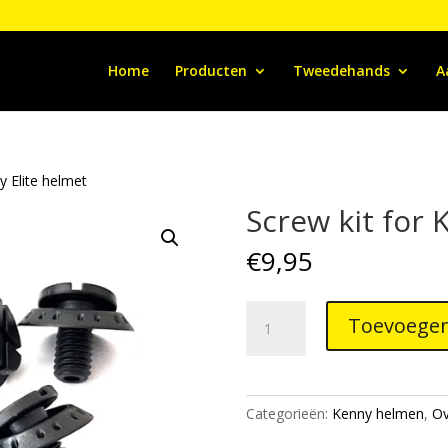
Home
Producten
Tweedehands
A
y Elite helmet
Screw kit for 
€
9,95
Screw
Toevoegen
kit
for
Kenny
Elite
Categorieën:
Kenny helmen
,
Ov
helmet