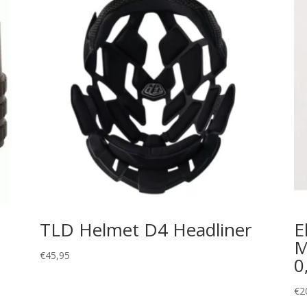
TLD Helmet D4 Headliner
E
M
€
45,95
0
€
2