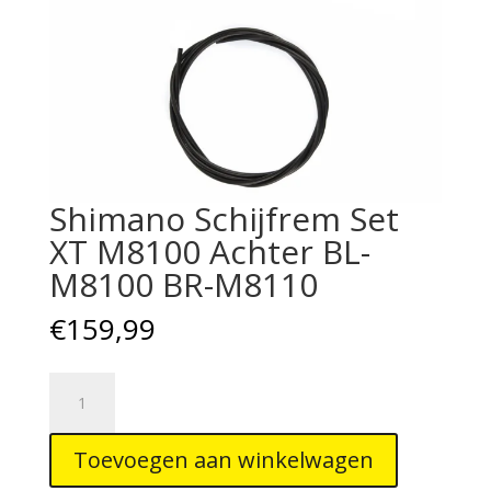
Shimano Schijfrem Set
XT M8100 Achter BL-
M8100 BR-M8110
€
159,99
Shimano
Schijfrem
Set
Toevoegen aan winkelwagen
XT
M8100