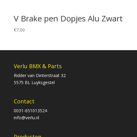
V Brake pen Dopjes Alu Zwart
€
7,00
Verlu BMX & Parts
Ridder van Dinterstraat 32
5575 BL Luyksgestel
Contact
0031-651013524
info@verlu.nl
Producten