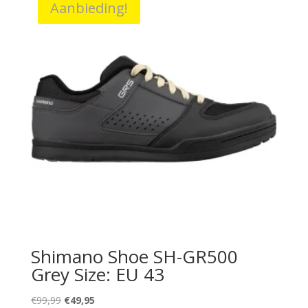
Aanbieding!
Shimano Shoe SH-GR500
Grey Size: EU 43
Oorspronkelijke
Huidige
€
99,99
€
49,95