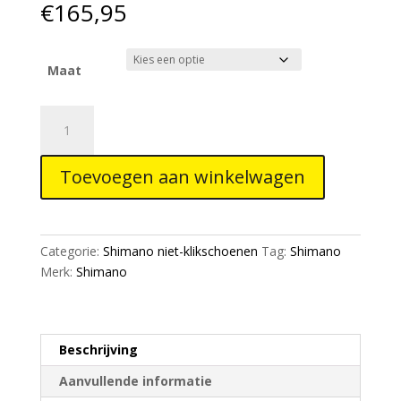
€
165,95
Maat
SHIMANO
Schoenen
SH-
Toevoegen aan winkelwagen
GF800
Wit
aantal
Categorie:
Shimano niet-klikschoenen
Tag:
Shimano
Merk:
Shimano
Beschrijving
Aanvullende informatie