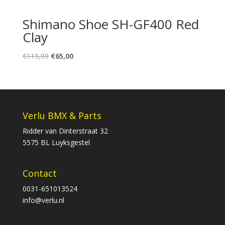
Shimano Shoe SH-GF400 Red
Clay
Oorspronkelijke
Huidige
€
119,99
€
65,00
prijs
prijs
was:
is:
€119,99.
€65,00.
Verlu BMX & Parts
Ridder van Dinterstraat 32
5575 BL Luyksgestel
Contact
0031-651013524
info@verlu.nl