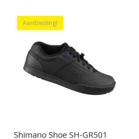
prijs
prijs
was:
is:
€99,99.
€49,95.
Aanbieding!
Shimano Shoe SH-GR501