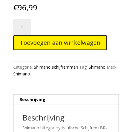
€
96,99
SHIMANO
ULTEGRA
Hydraulische
Toevoegen aan winkelwagen
Schijfrem
BR-
R8170
2-
Categorie:
Shimano schijfremmen
Tag:
Shimano
Merk:
zuigers
Shimano
Flat
mount
aantal
Beschrijving
Beschrijving
Shimano Ultegra Hydraulische Schijfrem BR-