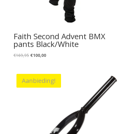
Faith Second Advent BMX
pants Black/White
Oorspronkelijke
Huidige
€
169,95
€
100,00
prijs
prijs
was:
is:
€169,95.
€100,00.
Aanbieding!