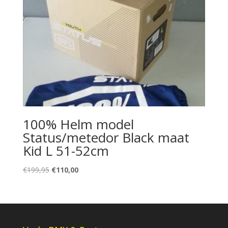
100% Helm model
Status/metedor Black maat
Kid L 51-52cm
Oorspronkelijke
Huidige
€
199,95
€
110,00
prijs
prijs
was:
is:
€199,95.
€110,00.