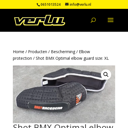
0651013524
info@verlu.nl
Home
/
Producten
/
Bescherming
/
Elbow
protection
/ Shot BMX Optimal elbow guard size: XL
Shot BMX Optimal elbow