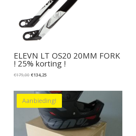
ELEVN LT OS20 20MM FORK
! 25% korting !
Oorspronkelijke
Huidige
€
179,00
€
134,25
prijs
prijs
was:
is:
€179,00.
€134,25.
Aanbieding!