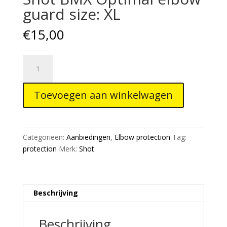
guard size: XL
€
15,00
Shot
BMX
Optimal
Toevoegen aan winkelwagen
elbow
guard
size:
XL
Categorieën:
Aanbiedingen
,
Elbow protection
Tag:
aantal
protection
Merk:
Shot
Beschrijving
Beschrijving