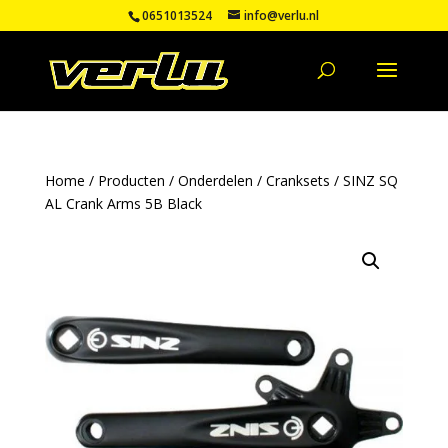
0651013524
info@verlu.nl
Home
/
Producten
/
Onderdelen
/
Cranksets
/ SINZ SQ
AL Crank Arms 5B Black