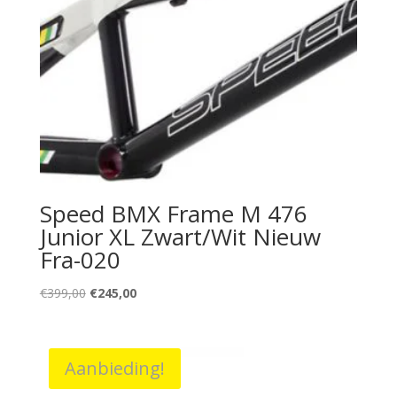
Speed BMX Frame M 476
Junior XL Zwart/Wit Nieuw
Fra-020
Oorspronkelijke
Huidige
€
399,00
€
245,00
prijs
prijs
was:
is:
€399,00.
€245,00.
Aanbieding!