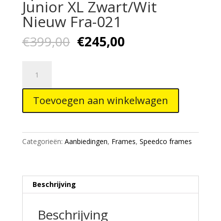
Junior XL Zwart/Wit
Nieuw Fra-021
Oorspronkelijke
Huidige
€
399,00
€
245,00
prijs
prijs
was:
is:
Speed
€399,00.
€245,00.
BMX
Frame
Toevoegen aan winkelwagen
M
476
Junior
XL
Categorieën:
Aanbiedingen
,
Frames
,
Speedco frames
Zwart/Wit
Nieuw
Fra-
021
Beschrijving
aantal
Beschrijving