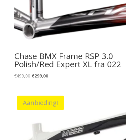
Chase BMX Frame RSP 3.0
Polish/Red Expert XL fra-022
Oorspronkelijke
Huidige
€
499,00
€
299,00
prijs
prijs
was:
is:
€499,00.
€299,00.
Aanbieding!