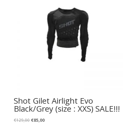
Shot Gilet Airlight Evo
Black/Grey (size : XXS) SALE!!!
Oorspronkelijke
Huidige
€
129,00
€
85,00
prijs
prijs
was:
is: