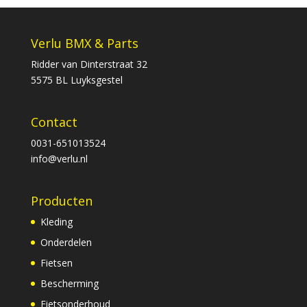
€129,00.
€85,00.
Verlu BMX & Parts
Ridder van Dinterstraat 32
5575 BL Luyksgestel
Contact
0031-651013524
info@verlu.nl
Producten
Kleding
Onderdelen
Fietsen
Bescherming
Fietsonderhoud