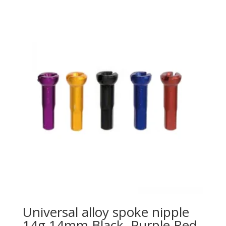
Universal alloy spoke nipple
14g 14mm Black, Purple Red