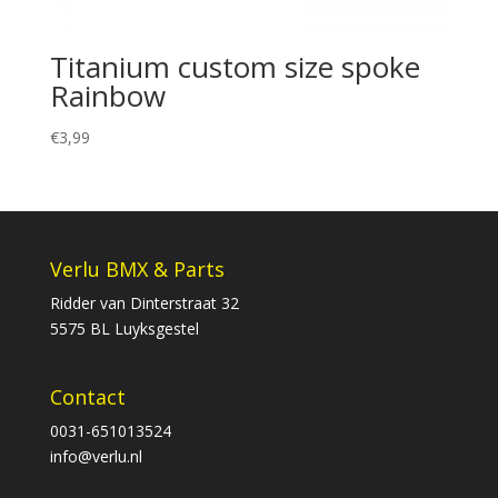
Titanium custom size spoke
Rainbow
€
3,99
Verlu BMX & Parts
Ridder van Dinterstraat 32
5575 BL Luyksgestel
Contact
0031-651013524
info@verlu.nl