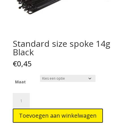
Standard size spoke 14g
Black
€
0,45
Maat
Standard
size
spoke
Toevoegen aan winkelwagen
14g
Black