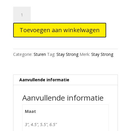
Stay
Strong
Race
Toevoegen aan winkelwagen
bars
Alloy
Black
aantal
Categorie:
Sturen
Tag:
Stay Strong
Merk:
Stay Strong
Aanvullende informatie
Aanvullende informatie
Maat
3", 4.5", 5.5", 6.5"