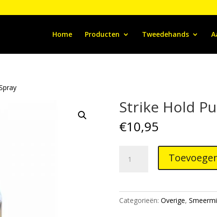
Home
Producten
Tweedehands
A
 Spray
Strike Hold P
€
10,95
Strike
Toevoegen
Hold
Pump
Spray
aantal
Categorieën:
Overige
,
Smeermi