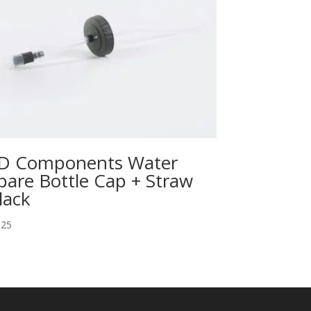
D Components Water
pare Bottle Cap + Straw
lack
,25