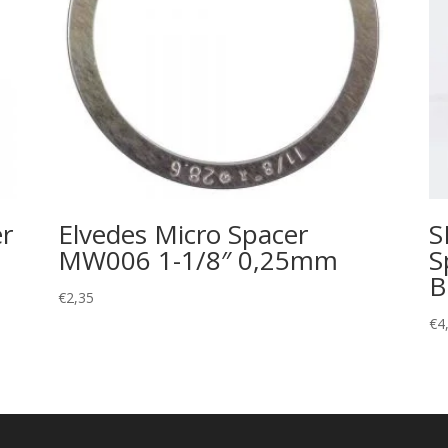
er
Elvedes Micro Spacer
S
MW006 1-1/8″ 0,25mm
S
B
€
2,35
€
4