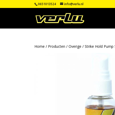
0651013524
info@verlu.nl
Home
/
Producten
/
Overige
/ Strike Hold Pump