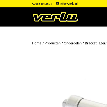
0651013524
info@verlu.nl
Home
/
Producten
/
Onderdelen
/
Bracket lager