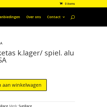
0 items
anbiedingen
Over ons
Contact
SA
tas k.lager/ spiel. alu
SA
 aan winkelwagen
nRace
Merk:
SunRace