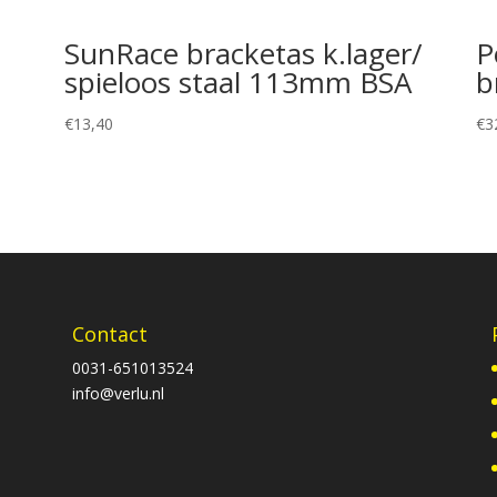
SunRace bracketas k.lager/
P
spieloos staal 113mm BSA
b
€
13,40
€
3
Contact
0031-651013524
info@verlu.nl