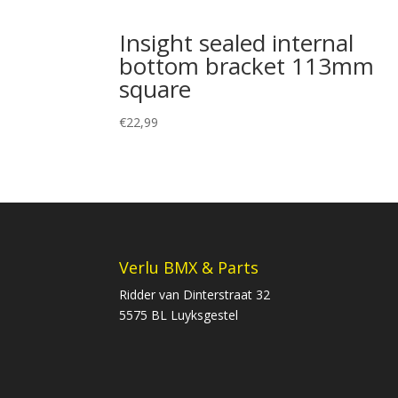
Insight sealed internal
bottom bracket 113mm
square
€
22,99
Verlu BMX & Parts
Ridder van Dinterstraat 32
5575 BL Luyksgestel