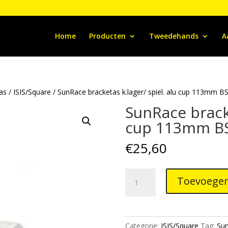
Home
Producten
Tweedehands
A
/as
/
ISIS/Square
/ SunRace bracketas k.lager/ spiel. alu cup 113mm B
SunRace bracke
cup 113mm B
€
25,60
SunRace
Toevoegen
bracketas
k.lager/
spiel.
alu
Categorie:
ISIS/Square
Tag:
Su