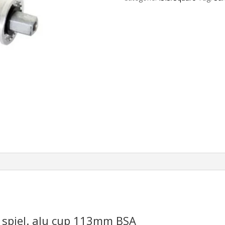
cup
113mm
BSA
aantal
 spiel. alu cup 113mm BSA