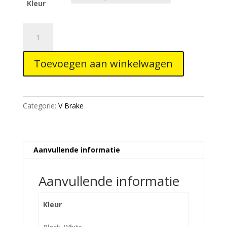
Kleur
Tektro
930AL
V-
Toevoegen aan winkelwagen
brake
Black
and
White
Categorie:
V Brake
aantal
Aanvullende informatie
Aanvullende informatie
Kleur