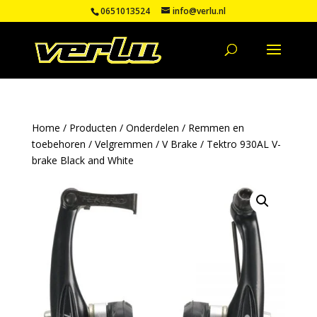
0651013524
info@verlu.nl
Home
/
Producten
/
Onderdelen
/
Remmen en
toebehoren
/
Velgremmen
/
V Brake
/ Tektro 930AL V-
brake Black and White