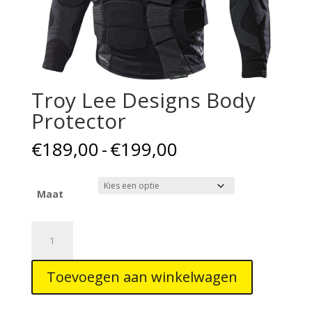
Troy Lee Designs Body
Protector
Prijsklasse:
€
189,00
-
€
199,00
€189,00
tot
€199,00
Maat
Troy
Lee
Designs
Toevoegen aan winkelwagen
Body
Protector
aantal