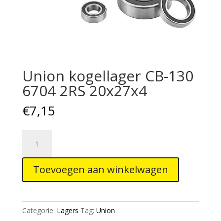
Union kogellager CB-130
6704 2RS 20x27x4
€
7,15
Union
kogellager
CB-
Toevoegen aan winkelwagen
130
6704
2RS
20x27x4
Categorie:
Lagers
Tag:
Union
aantal