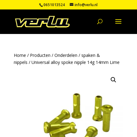
0651013524
info@verlu.nl
Home
/
Producten
/
Onderdelen
/
spaken &
nippels
/ Universal alloy spoke nipple 14g 14mm Lime