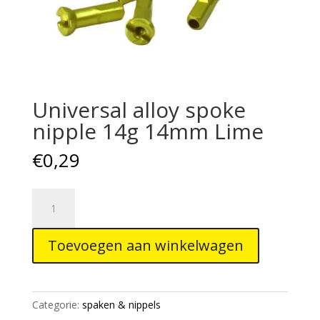
Universal alloy spoke
nipple 14g 14mm Lime
€
0,29
Universal
alloy
spoke
Toevoegen aan winkelwagen
nipple
14g
14mm
Lime
Categorie:
spaken & nippels
aantal