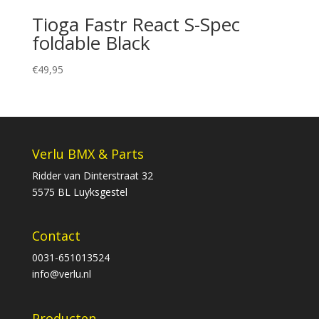
Tioga Fastr React S-Spec
foldable Black
€
49,95
Verlu BMX & Parts
Ridder van Dinterstraat 32
5575 BL Luyksgestel
Contact
0031-651013524
info@verlu.nl
Producten