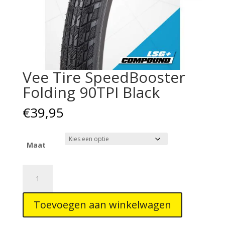
Vee Tire SpeedBooster
Folding 90TPI Black
€
39,95
Maat
Vee
Tire
SpeedBooster
Toevoegen aan winkelwagen
Folding
90TPI