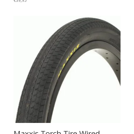
€
39,95
Maxxis Torch Tire Wired