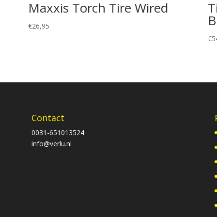
Maxxis Torch Tire Wired
T
B
€
26,95
€
5
Contact
0031-651013524
info@verlu.nl