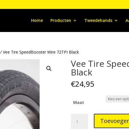
Home
Producten
Tweedehands
A
/ Vee Tire SpeedBooster Wire 72TPI Black
Vee Tire Spee
Black
€
24,95
Maat
Vee
Toevoegen
Tire