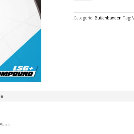
SpeedBooster
Wire
72TPI
Categorie:
Buitenbanden
Tag:
V
Black
aantal
ie
Black