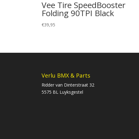
Vee Tire SpeedBooster
Folding 90TPI Black
€
39,95
Verlu BMX & Parts
Ridder van Dinterstraat 32
5575 BL Luyksgestel