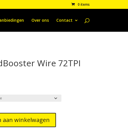
0 items
anbiedingen
Over ons
Contact
dBooster Wire 72TPI
 aan winkelwagen