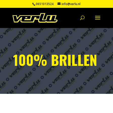
0651013524
info@verlu.nl
100% BRILLEN