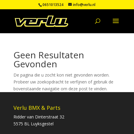
0651013524
info@verlu.nl
Geen Resultaten
Gevonden
De pagina die u zocht kon niet gevonden worden.
Probeer uw zoekopdracht te verfijnen of gebruik de
bovenstaande navigatie om deze post te vinden.
Verlu BMX & Parts
Ridder van Dinterstraat 32
5575 BL Luyksgestel