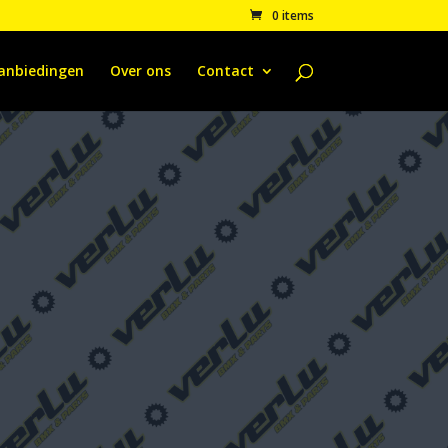
0 items
anbiedingen
Over ons
Contact