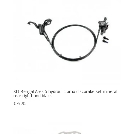
SD Bengal Ares 5 hydraulic bmx discbrake set mineral
rear righthand black
€
79,95