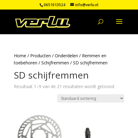
0651013524
info@verlu.nl
Home
/
Producten
/
Onderdelen
/
Remmen en
toebehoren
/
Schijfremmen
/ SD schijfremmen
SD schijfremmen
Resultaat 1–9 van de 21 resultaten wordt getoond