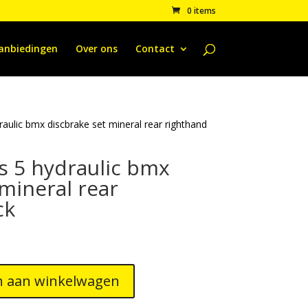
0 items
anbiedingen
Over ons
Contact
aulic bmx discbrake set mineral rear righthand
s 5 hydraulic bmx
mineral rear
ck
 aan winkelwagen