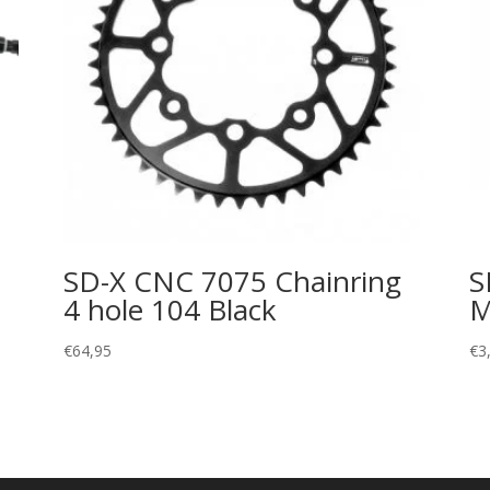
SD-X CNC 7075 Chainring
S
4 hole 104 Black
M
€
64,95
€
3