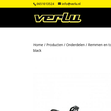
0651013524
info@verlu.nl
Home
/
Producten
/
Onderdelen
/
Remmen en t
black