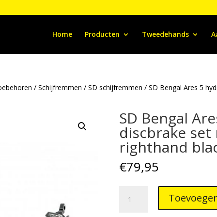
Home
Producten
Tweedehands
A
oebehoren
/
Schijfremmen
/
SD schijfremmen
/ SD Bengal Ares 5 hydr
SD Bengal Are
discbrake set 
righthand bla
€
79,95
SD
Toevoegen
Bengal
Ares