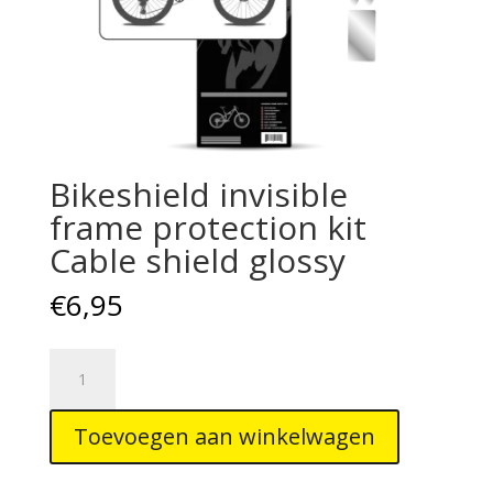
Bikeshield invisible
frame protection kit
Cable shield glossy
€
6,95
Bikeshield
invisible
frame
Toevoegen aan winkelwagen
protection
kit
Cable