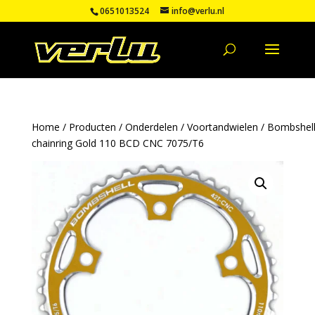
0651013524
info@verlu.nl
Home
/
Producten
/
Onderdelen
/
Voortandwielen
/ Bombshel
chainring Gold 110 BCD CNC 7075/T6