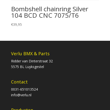
Bombshell chainring Silver
104 BCD CNC 7075/T6
€
39,95
Verlu BMX & Parts
Ridder van Dinterstraat 32
5575 BL Luyksgestel
Contact
0031-651013524
info@verlu.nl