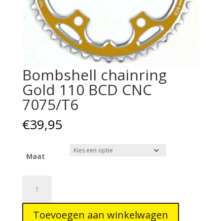
Bombshell chainring
Gold 110 BCD CNC
7075/T6
€
39,95
Maat
Bombshell
chainring
Gold
Toevoegen aan winkelwagen
110