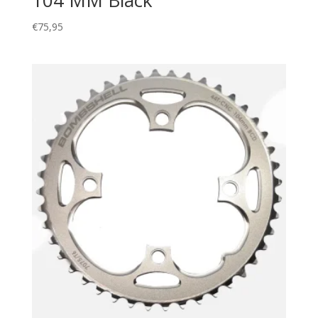
104 MM Black
€
75,95