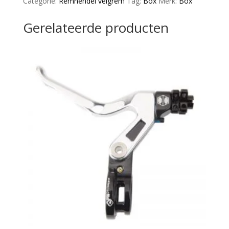
Categorie:
Remhendel velgrem
Tag:
Box
Merk:
Box
aantal
Gerelateerde producten