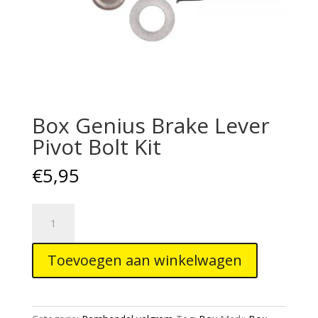
Box Genius Brake Lever
Pivot Bolt Kit
€
5,95
Box
Genius
Brake
Toevoegen aan winkelwagen
Lever
Pivot
Bolt
Kit