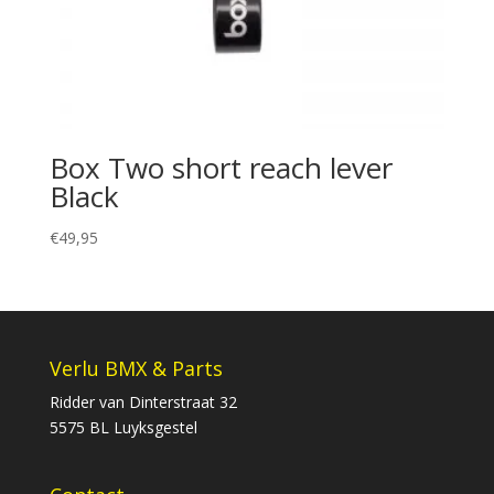
Box Two short reach lever
Black
€
49,95
Verlu BMX & Parts
Ridder van Dinterstraat 32
5575 BL Luyksgestel