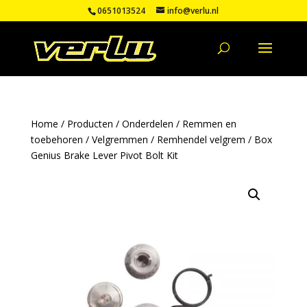
0651013524
info@verlu.nl
Home
/
Producten
/
Onderdelen
/
Remmen en
toebehoren
/
Velgremmen
/
Remhendel velgrem
/ Box
Genius Brake Lever Pivot Bolt Kit