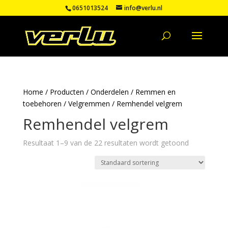
0651013524
info@verlu.nl
Home
/
Producten
/
Onderdelen
/
Remmen en
toebehoren
/
Velgremmen
/ Remhendel velgrem
Remhendel velgrem
Resultaat 1–9 van de 22 resultaten wordt getoond