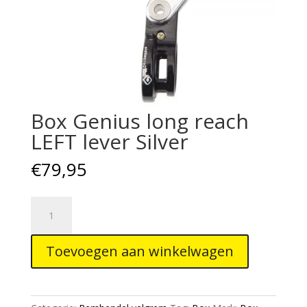
Box Genius long reach
LEFT lever Silver
€
79,95
Box
Genius
long
Toevoegen aan winkelwagen
reach
LEFT
lever
Silver