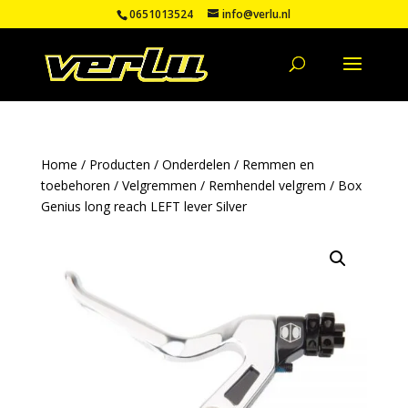
0651013524
info@verlu.nl
Home
/
Producten
/
Onderdelen
/
Remmen en
toebehoren
/
Velgremmen
/
Remhendel velgrem
/ Box
Genius long reach LEFT lever Silver