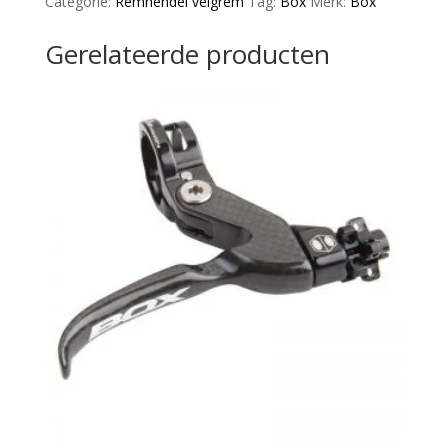
Categorie:
Remhendel velgrem
Tag:
Box
Merk:
Box
aantal
Gerelateerde producten