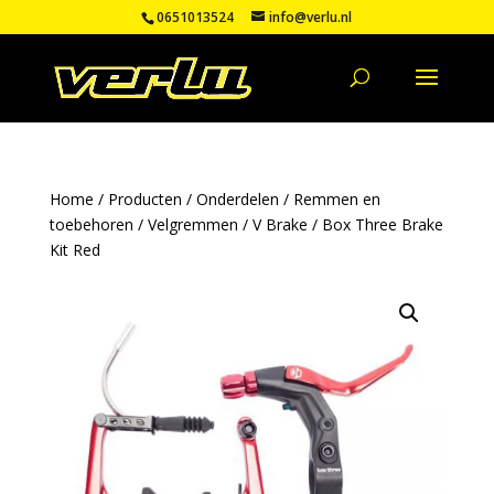
0651013524
info@verlu.nl
Home
/
Producten
/
Onderdelen
/
Remmen en
toebehoren
/
Velgremmen
/
V Brake
/ Box Three Brake
Kit Red