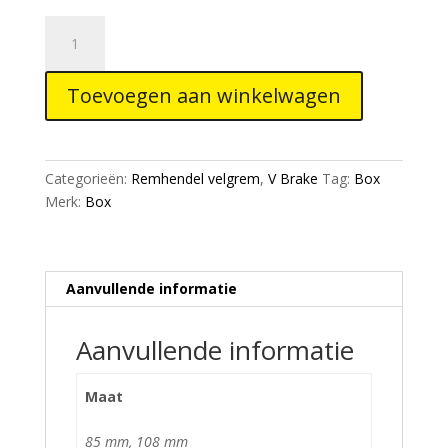
Box
Three
Brake
Toevoegen aan winkelwagen
Kit
Red
aantal
Categorieën:
Remhendel velgrem
,
V Brake
Tag:
Box
Merk:
Box
Aanvullende informatie
Aanvullende informatie
Maat
85 mm, 108 mm