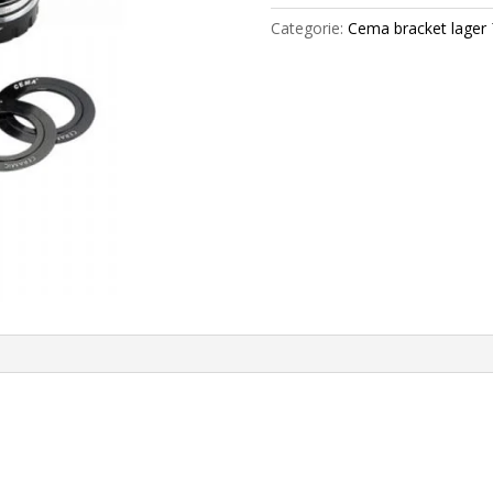
Spindle
Categorie:
Cema bracket lager
Stainless
Steel
Bearing
Black
24mm
aantal