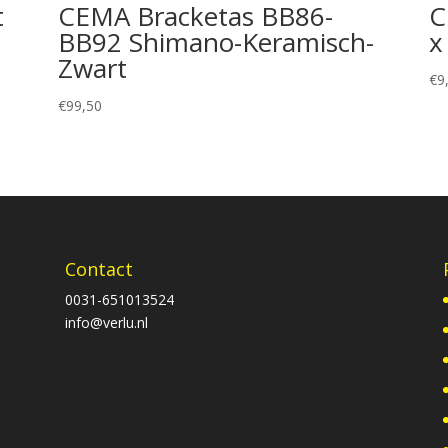
t
CEMA Bracketas BB86-
C
BB92 Shimano-Keramisch-
x
Zwart
€
9
€
99,50
Contact
0031-651013524
info@verlu.nl