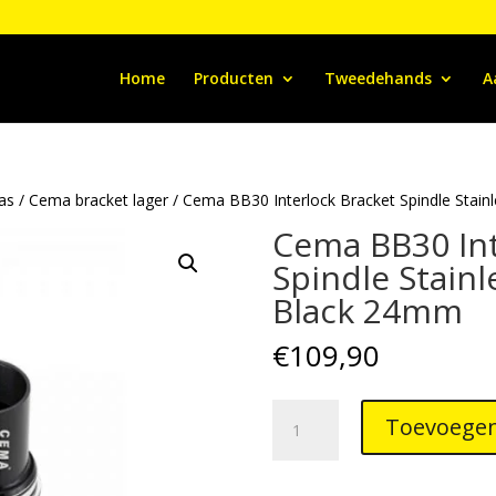
Home
Producten
Tweedehands
A
/as
/
Cema bracket lager
/ Cema BB30 Interlock Bracket Spindle Stain
Cema BB30 Int
Spindle Stainl
Black 24mm
€
109,90
Cema
Toevoegen
BB30
Interlock
Bracket