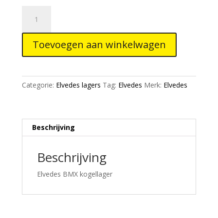
Elvedes
Kogellager
699-
Toevoegen aan winkelwagen
2RS
9/20/6
sealed
2017106
Categorie:
Elvedes lagers
Tag:
Elvedes
Merk:
Elvedes
aantal
Beschrijving
Beschrijving
Elvedes BMX kogellager