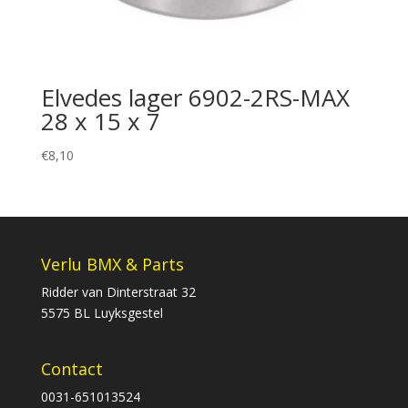
Elvedes lager 6902-2RS-MAX
28 x 15 x 7
€
8,10
Verlu BMX & Parts
Ridder van Dinterstraat 32
5575 BL Luyksgestel
Contact
0031-651013524