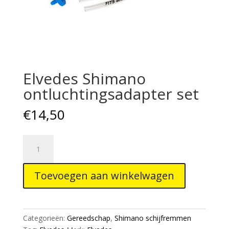
Elvedes Shimano
ontluchtingsadapter set
€
14,50
Elvedes
Shimano
ontluchtingsadapter
Toevoegen aan winkelwagen
set
aantal
Categorieën:
Gereedschap
,
Shimano schijfremmen