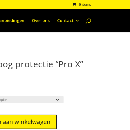
0 items
anbiedingen
Over ons
Contact
og protectie “Pro-X”
kelijke
uidige
ijs
9,95.
 aan winkelwagen