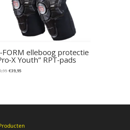
-FORM elleboog protectie
Pro-X Youth” RPT-pads
Oorspronkelijke
Huidige
9,95
€
39,95
prijs
prijs
was:
is:
€49,95.
€39,95.
Producten