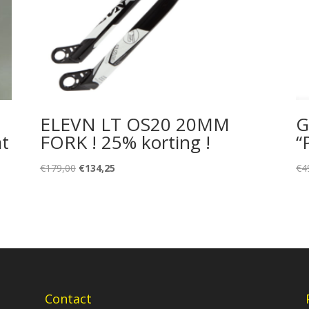
ELEVN LT OS20 20MM
G
at
FORK ! 25% korting !
“
Oorspronkelijke
Huidige
€
179,00
€
134,25
€
4
prijs
prijs
was:
is:
€179,00.
€134,25.
Contact