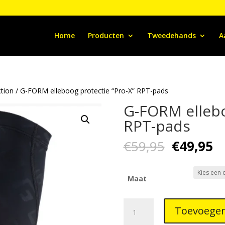
Home
Producten
Tweedehands
A
tion
/ G-FORM elleboog protectie “Pro-X” RPT-pads
G-FORM ellebo
RPT-pads
Oorspron
H
€
59,95
€
49,95
prijs
pr
was:
is:
€59,95.
€4
Maat
G-
Toevoegen
FORM