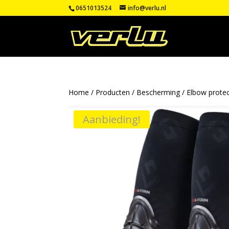
0651013524
info@verlu.nl
Home
/
Producten
/
Bescherming
/
Elbow protec
Aanbieding!