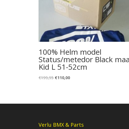
100% Helm model
Status/metedor Black ma
Kid L 51-52cm
Oorspronkelijke
Huidige
€
199,95
€
110,00
prijs
prijs
was:
is:
€199,95.
€110,00.
Verlu BMX & Parts