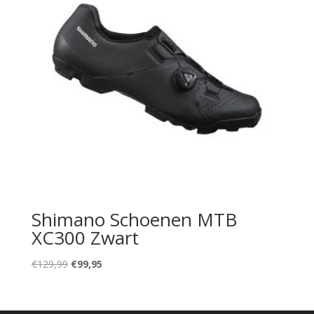
Shimano Schoenen MTB
XC300 Zwart
Oorspronkelijke
Huidige
€
129,99
€
99,95
prijs
prijs
was:
is:
€129,99.
€99,95.