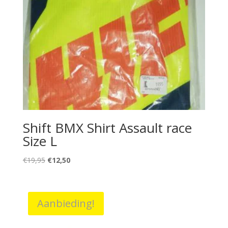
Shift BMX Shirt Assault race
Size L
Oorspronkelijke
Huidige
€
19,95
€
12,50
prijs
prijs
was:
is:
€19,95.
€12,50.
Aanbieding!