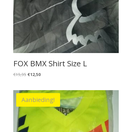
FOX BMX Shirt Size L
Oorspronkelijke
Huidige
€
19,95
€
12,50
prijs
prijs
was:
is:
€19,95.
€12,50.
Aanbieding!