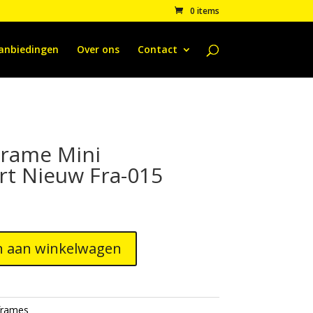
0 items
anbiedingen
Over ons
Contact
5
Frame Mini
t Nieuw Fra-015
 aan winkelwagen
frames