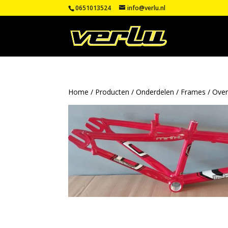
0651013524
info@verlu.nl
Home
/
Producten
/
Onderdelen
/
Frames
/
Over