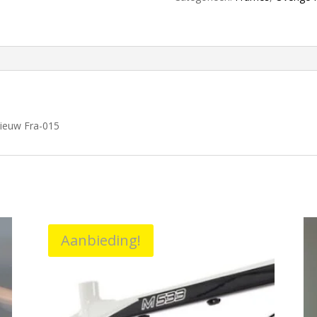
Nieuw
Fra-
015
aantal
ieuw Fra-015
Aanbieding!