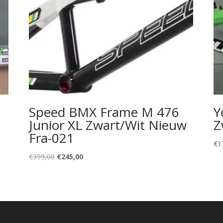
Speed BMX Frame M 476
Y
Junior XL Zwart/Wit Nieuw
Z
Fra-021
€
1
Oorspronkelijke
Huidige
€
399,00
€
245,00
prijs
prijs
was:
is:
€399,00.
€245,00.