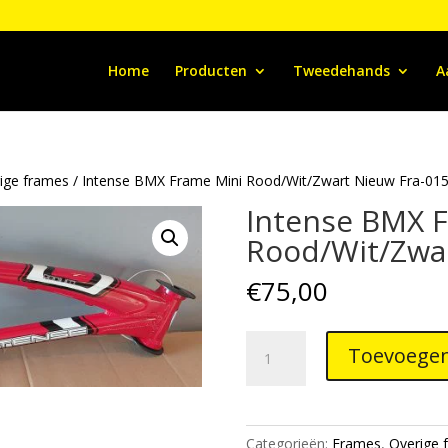
Home
Producten
Tweedehands
A
ige frames
/ Intense BMX Frame Mini Rood/Wit/Zwart Nieuw Fra-01
Intense BMX 
Rood/Wit/Zwar
€
75,00
Intense
Toevoegen
BMX
Frame
Mini
Rood/Wit/Zwart
Categorieën:
Frames
,
Overige 