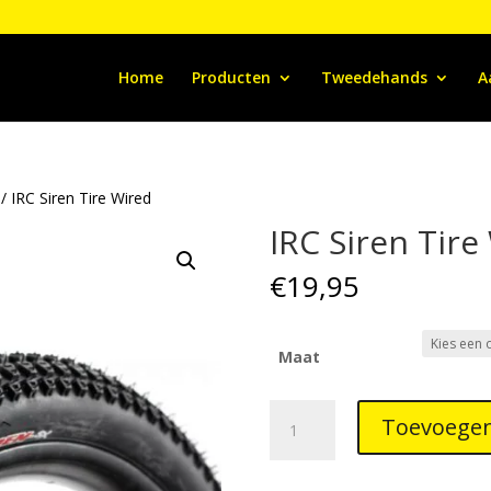
Home
Producten
Tweedehands
A
/ IRC Siren Tire Wired
IRC Siren Tire
€
19,95
Maat
IRC
Toevoegen
Siren
Tire
Wired