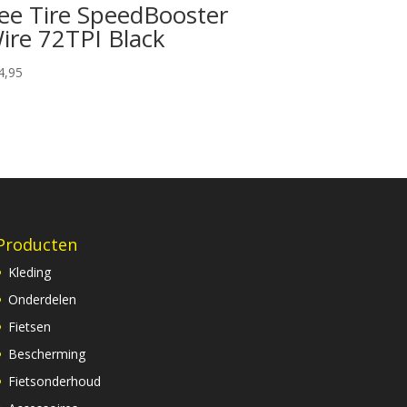
ee Tire SpeedBooster
ire 72TPI Black
4,95
Producten
Kleding
Onderdelen
Fietsen
Bescherming
Fietsonderhoud