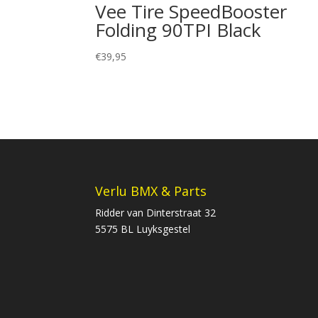
Vee Tire SpeedBooster
Folding 90TPI Black
€
39,95
Verlu BMX & Parts
Ridder van Dinterstraat 32
5575 BL Luyksgestel