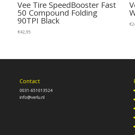
Vee Tire SpeedBooster Fast
V
50 Compound Folding
W
90TPI Black
€
2
€
42,95
Contact
0031-651013524
info@verlu.nl