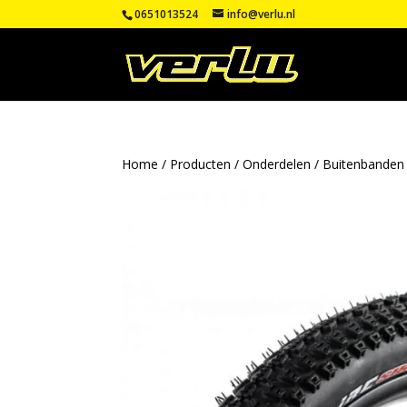
0651013524
info@verlu.nl
Home
/
Producten
/
Onderdelen
/
Buitenbanden