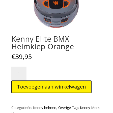
Kenny Elite BMX
Helmklep Orange
€
39,95
Kenny
Elite
BMX
Toevoegen aan winkelwagen
Helmklep
Orange
aantal
Categorieën:
Kenny helmen
,
Overige
Tag:
Kenny
Merk: