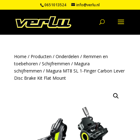
0651013524
info@verlu.nl
Home
/
Producten
/
Onderdelen
/
Remmen en
toebehoren
/
Schijfremmen
/
Magura
schijfremmen
/ Magura MT8 SL 1-Finger Carbon Lever
Disc Brake Kit Flat Mount