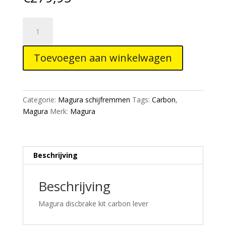
Magura
MT8
SL
Toevoegen aan winkelwagen
1-
Finger
Carbon
Lever
Categorie:
Magura schijfremmen
Tags:
Carbon
,
Disc
Magura
Merk:
Magura
Brake
Kit
Flat
Mount
Beschrijving
aantal
Beschrijving
Magura discbrake kit carbon lever