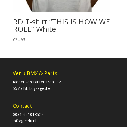
RD T-shirt “THIS IS HOW WE
ROLL” White
€
24,95
Verlu BMX & Parts
Ridder van Dinterstraat 32
5575 BL Luyksgestel
Contact
0031-651013524
info@verlu.nl