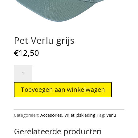
Pet Verlu grijs
€
12,50
Pet
Verlu
grijs
Toevoegen aan winkelwagen
aantal
Categorieën:
Accesoires
,
Vrijetijdskleding
Tag:
Verlu
Gerelateerde producten