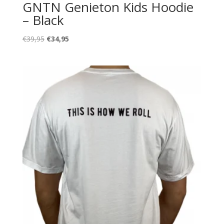
GNTN Genieton Kids Hoodie
– Black
Oorspronkelijke
Huidige
€
39,95
€
34,95
prijs
prijs
was:
is:
€39,95.
€34,95.