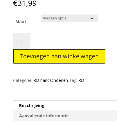
€
31,99
Maat
RD
Gloves
Premium
Toevoegen aan winkelwagen
Line
Black
aantal
Categorie:
RD handschoenen
Tag:
RD
Beschrijving
Aanvullende informatie