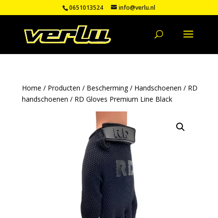
0651013524
info@verlu.nl
Home
/
Producten
/
Bescherming
/
Handschoenen
/
RD
handschoenen
/ RD Gloves Premium Line Black